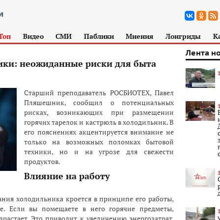
Топ
Видео
СМИ
Паблики
Мнения
Лонгриды
К
Лента н
ики: неожиданные риски для быта
Старший преподаватель РОСБИОТЕХ, Павел
Пляшешник, сообщил о потенциальных
рисках, возникающих при размещении
горячих тарелок и кастрюль в холодильник. В
его пояснениях акцентируется внимание не
только на возможных поломках бытовой
техники, но и на угрозе для свежести
продуктов.
Влияние на работу
ания холодильника кроется в принципе его работы,
е. Если вы помещаете в него горячие предметы,
растает. Это приводит к увеличению энергозатрат,