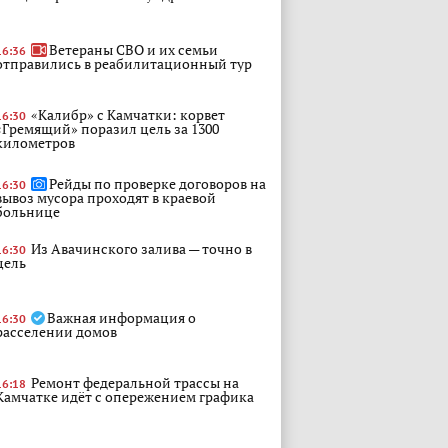
Ветераны СВО и их семьи
16:36
отправились в реабилитационный тур
«Калибр» с Камчатки: корвет
16:30
«Гремящий» поразил цель за 1300
километров
Рейды по проверке договоров на
16:30
вывоз мусора проходят в краевой
больнице
Из Авачинского залива — точно в
16:30
цель
Важная информация о
16:30
расселении домов
Ремонт федеральной трассы на
16:18
Камчатке идёт с опережением графика