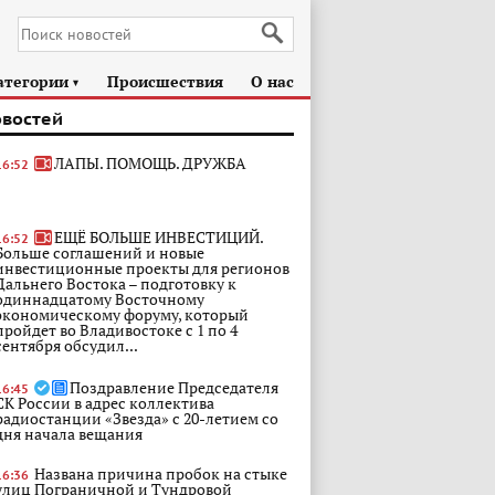
атегории
Происшествия
О нас
►
овостей
ЛАПЫ. ПОМОЩЬ. ДРУЖБА
16:52
ЕЩЁ БОЛЬШЕ ИНВЕСТИЦИЙ.
16:52
Больше соглашений и новые
инвестиционные проекты для регионов
Дальнего Востока – подготовку к
одиннадцатому Восточному
экономическому форуму, который
пройдет во Владивостоке с 1 по 4
сентября обсудил...
Поздравление Председателя
16:45
СК России в адрес коллектива
радиостанции «Звезда» с 20-летием со
дня начала вещания
Названа причина пробок на стыке
16:36
улиц Пограничной и Тундровой