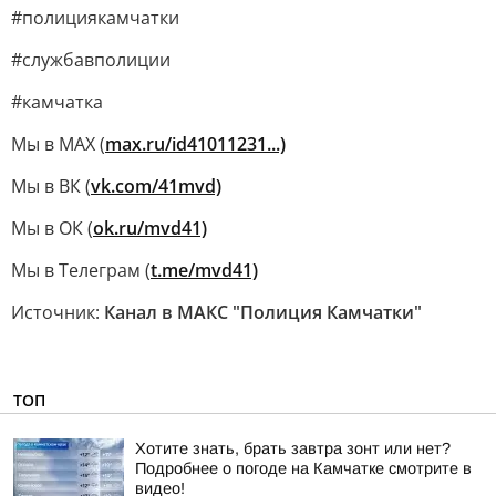
#полициякамчатки
#службавполиции
#камчатка
Мы в MAX (
max.ru/id41011231...)
Мы в ВК (
vk.com/41mvd)
Мы в ОК (
ok.ru/mvd41)
Мы в Телеграм (
t.me/mvd41)
Источник:
Канал в МАКС "Полиция Камчатки"
ТОП
Хотите знать, брать завтра зонт или нет?
Подробнее о погоде на Камчатке смотрите в
видео!