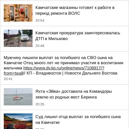
Камчатские магазины готовят к работе в
период ремонта ВОЛС
20:54
Камчатская прокуратура заинтересовалась
ДТП в Мильково
20:48
Мужчину лишили выплат за погибшего на СВО сына на
Камчатке Отец много лет не принимал участия в воспитании
мальчика
https://www.dv.kp.ru/online/news/7108917/?
from=twall
//
КП - Владивосток | Новости Дальнего Востока
20:41
Яхта «Эйва» доставила на Командоры
землю из родных мест Беринга
20:35
Суд лишил отца выплат за погибшего сына
на Камчатке