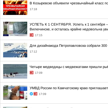
В Козыревске объявили чрезвычайный класс п
17:18
УСПЕТЬ К 1 СЕНТЯБРЯ. Успеть к 1 сентября –
Вилючинске, и осталась крайне недовольна у
17:15
Для дизайнакода Петропавловска собрали 300
17:12
Четыре медведицы с медвежатами пришли рыб
17:09
УМВД России по Камчатскому краю приглашает 
17:09