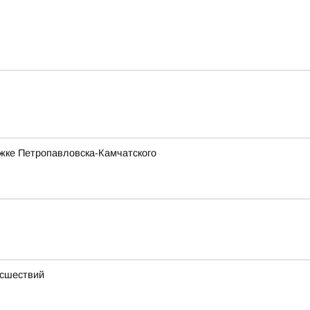
жке Петропавловска-Камчатского
исшествий