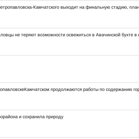
Петропавловска-Камчатского выходит на финальную стадию, плани
вловцы не теряют возможности освежиться в Авачинской бухте в 
етропавловскеКамчатском продолжаются работы по содержанию го
рорайона и сохранила природу