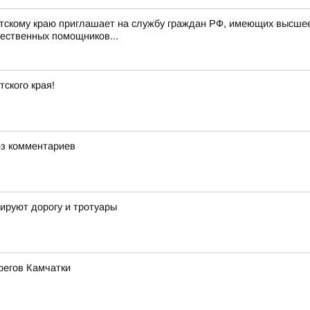
скому краю приглашает на службу граждан РФ, имеющих высшее 
щественных помощников...
ского края!
Без комментариев
ируют дорогу и тротуары
регов Камчатки