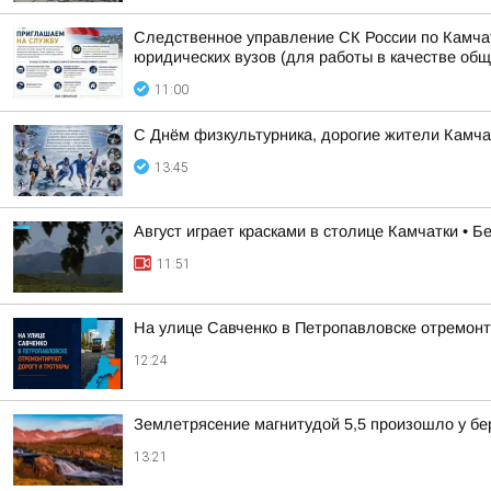
Следственное управление СК России по Камчат
юридических вузов (для работы в качестве об
11:00
С Днём физкультурника, дорогие жители Камчат
13:45
Август играет красками в столице Камчатки • 
11:51
На улице Савченко в Петропавловске отремонт
12:24
Землетрясение магнитудой 5,5 произошло у бе
13:21