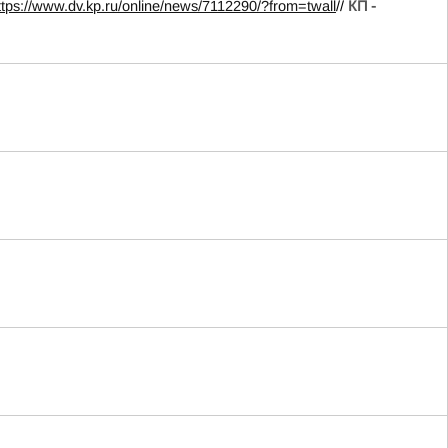
ttps://www.dv.kp.ru/online/news/7112290/?from=twall
//
КП -