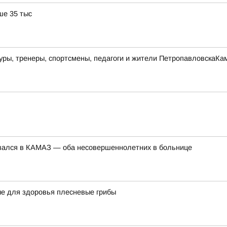
ше 35 тыс
ры, тренеры, спортсмены, педагоги и жители ПетропавловскаКам
езался в КАМАЗ — оба несовершеннолетних в больнице
ые для здоровья плесневые грибы