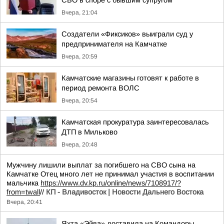
СВО в споре с бывшим супругом
Вчера, 21:04
Создатели «Фиксиков» выиграли суд у
предпринимателя на Камчатке
Вчера, 20:59
Камчатские магазины готовят к работе в
период ремонта ВОЛС
Вчера, 20:54
Камчатская прокуратура заинтересовалась
ДТП в Мильково
Вчера, 20:48
Мужчину лишили выплат за погибшего на СВО сына на
Камчатке Отец много лет не принимал участия в воспитании
мальчика
https://www.dv.kp.ru/online/news/7108917/?
from=twall
//
КП - Владивосток | Новости Дальнего Востока
Вчера, 20:41
Яхта «Эйва» доставила на Командоры