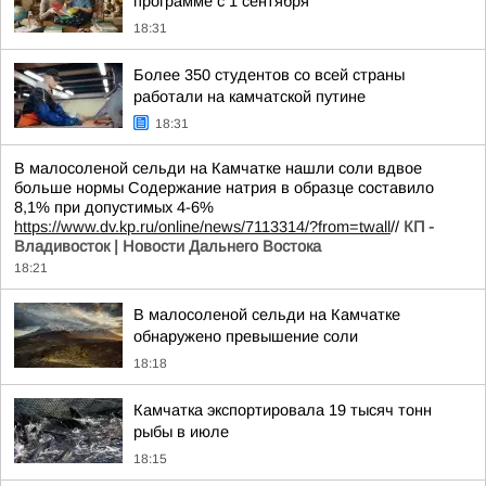
программе с 1 сентября
18:31
Более 350 студентов со всей страны
работали на камчатской путине
18:31
В малосоленой сельди на Камчатке нашли соли вдвое
больше нормы Содержание натрия в образце составило
8,1% при допустимых 4-6%
https://www.dv.kp.ru/online/news/7113314/?from=twall
//
КП -
Владивосток | Новости Дальнего Востока
18:21
В малосоленой сельди на Камчатке
обнаружено превышение соли
18:18
Камчатка экспортировала 19 тысяч тонн
рыбы в июле
18:15