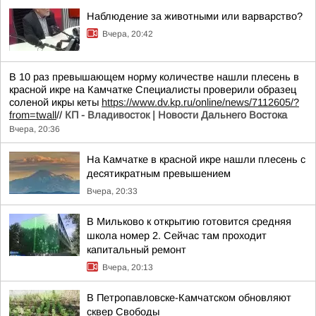
Наблюдение за животными или варварство?
Вчера, 20:42
В 10 раз превышающем норму количестве нашли плесень в
красной икре на Камчатке Специалисты проверили образец
соленой икры кеты
https://www.dv.kp.ru/online/news/7112605/?
from=twall
//
КП - Владивосток | Новости Дальнего Востока
Вчера, 20:36
На Камчатке в красной икре нашли плесень с
десятикратным превышением
Вчера, 20:33
В Мильково к открытию готовится средняя
школа номер 2. Сейчас там проходит
капитальный ремонт
Вчера, 20:13
В Петропавловске-Камчатском обновляют
сквер Свободы