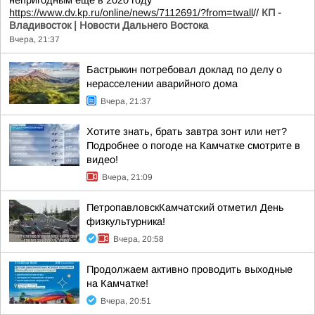
непригодным еще в 2020 году
https://www.dv.kp.ru/online/news/7112691/?from=twall
//
КП -
Владивосток | Новости Дальнего Востока
Вчера, 21:37
Бастрыкин потребовал доклад по делу о
нерасселении аварийного дома
Вчера, 21:37
Хотите знать, брать завтра зонт или нет?
Подробнее о погоде на Камчатке смотрите в
видео!
Вчера, 21:09
ПетропавловскКамчатский отметил День
физкультурника!
Вчера, 20:58
Продолжаем активно проводить выходные
на Камчатке!
Вчера, 20:51