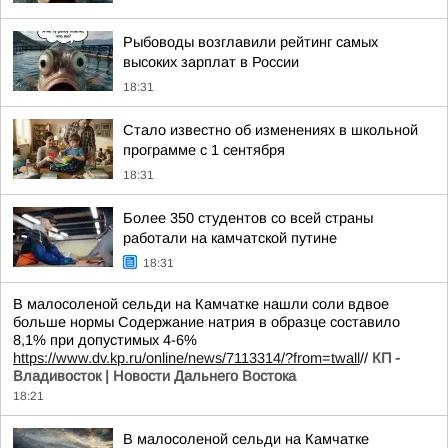
Рыбоводы возглавили рейтинг самых
высоких зарплат в России
18:31
Стало известно об изменениях в школьной
программе с 1 сентября
18:31
Более 350 студентов со всей страны
работали на камчатской путине
18:31
В малосоленой сельди на Камчатке нашли соли вдвое
больше нормы Содержание натрия в образце составило
8,1% при допустимых 4-6%
https://www.dv.kp.ru/online/news/7113314/?from=twall
//
КП -
Владивосток | Новости Дальнего Востока
18:21
В малосоленой сельди на Камчатке