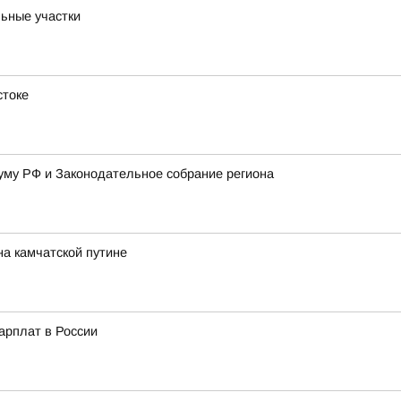
ьные участки
стоке
уму РФ и Законодательное собрание региона
на камчатской путине
арплат в России