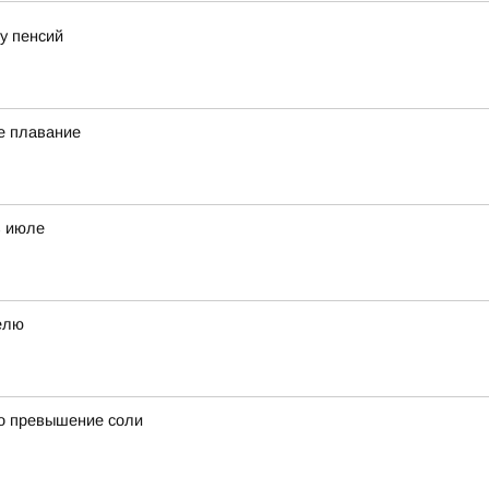
у пенсий
е плавание
в июле
елю
о превышение соли