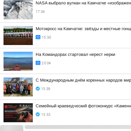
NASA выбрало вулкан на Камчатке «изображе
17:34
Мотокросс на Камчатке: звёзды и местные гонщ
15:30
На Командорах стартовал нерест нерки
20:04
С Международным днём коренных народов мир
15:39
Семейный краеведческий фотоконкурс «Каменно
15:33