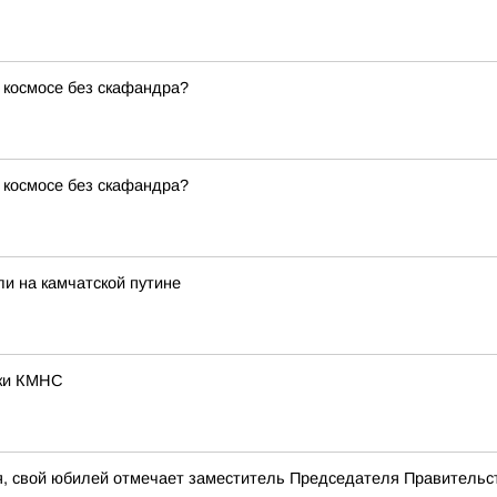
 космосе без скафандра?
 космосе без скафандра?
ли на камчатской путине
жки КМНС
я, свой юбилей отмечает заместитель Председателя Правитель