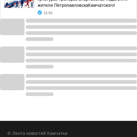
жители ПетропавловскаКамчатского!
11:51
© Лента новостей Камчатки