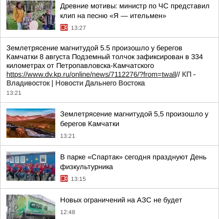
Древние мотивы: министр по ЧС представил
клип на песню «Я — ительмен»
13:27
Землетрясение магнитудой 5.5 произошло у берегов
Камчатки 8 августа Подземный толчок зафиксирован в 334
километрах от Петропавловска-Камчатского
https://www.dv.kp.ru/online/news/7112276/?from=twall
//
КП -
Владивосток | Новости Дальнего Востока
13:21
Землетрясение магнитудой 5,5 произошло у
берегов Камчатки
13:21
В парке «Спартак» сегодня празднуют День
физкультурника
13:15
Новых ограничений на АЗС не будет
12:48