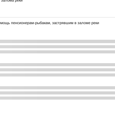
 залома реки
омощь пенсионерам-рыбакам, застрявшим в заломе реки