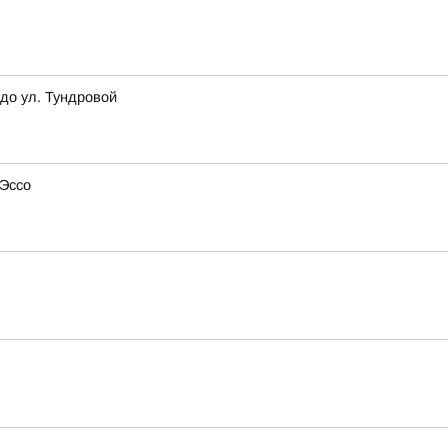
до ул. Тундровой
 Эссо