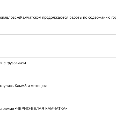
етропавловскеКамчатском продолжаются работы по содержанию го
я с грузовиком
лкнулись КамАЗ и мотоцикл
в программе •ЧЕРНО-БЕЛАЯ КАМЧАТКА•