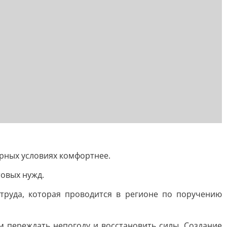
ерных условиях комфортнее.
товых нужд.
руда, которая проводится в регионе по поручению
 переждать непогоду и восстановить силы. Создание