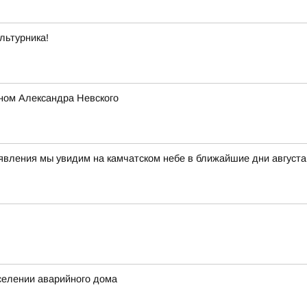
льтурника!
ном Александра Невского
 явления мы увидим на камчатском небе в ближайшие дни авгус
селении аварийного дома