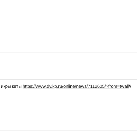
 икры кеты
https://www.dv.kp.ru/online/news/7112605/?from=twall
//