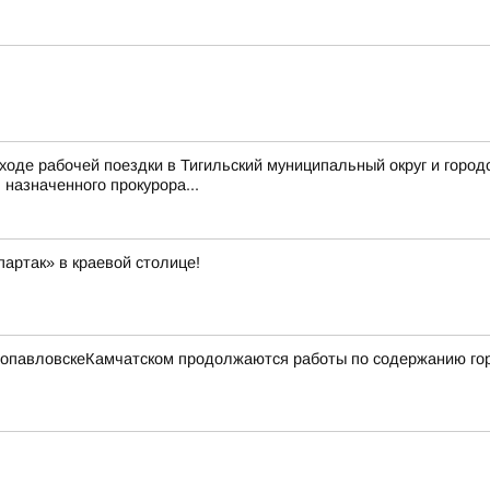
ходе рабочей поездки в Тигильский муниципальный округ и город
назначенного прокурора...
артак» в краевой столице!
етропавловскеКамчатском продолжаются работы по содержанию го