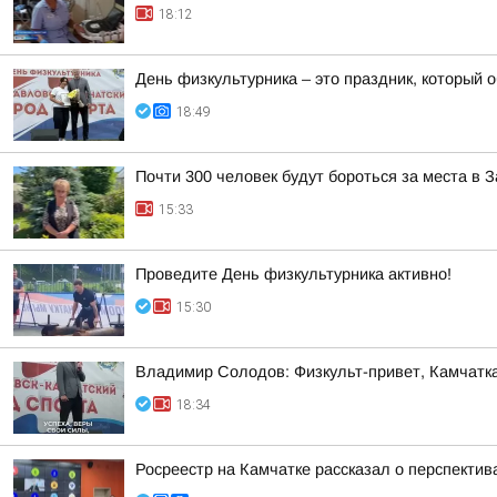
18:12
День физкультурника – это праздник, который о
18:49
Почти 300 человек будут бороться за места в
15:33
Проведите День физкультурника активно!
15:30
Владимир Солодов: Физкульт-привет, Камчатка
18:34
Росреестр на Камчатке рассказал о перспекти