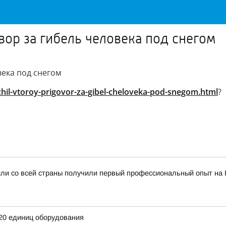
вор за гибель человека под снегом
века под снегом
chil-vtoroy-prigovor-za-gibel-cheloveka-pod-snegom.html
?
сли со всей страны получили первый профессиональный опыт на
20 единиц оборудования