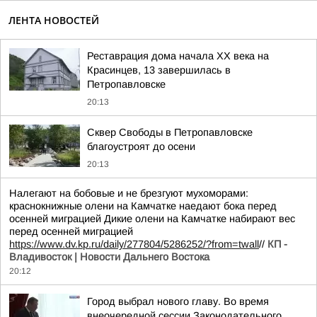
ЛЕНТА НОВОСТЕЙ
Реставрация дома начала XX века на
Красинцев, 13 завершилась в
Петропавловске
20:13
Сквер Свободы в Петропавловске
благоустроят до осени
20:13
Налегают на бобовые и не брезгуют мухоморами:
краснокнижные олени на Камчатке наедают бока перед
осенней миграцией Дикие олени на Камчатке набирают вес
перед осенней миграцией
https://www.dv.kp.ru/daily/277804/5286252/?from=twall
//
КП -
Владивосток | Новости Дальнего Востока
20:12
Город выбрал нового главу. Во время
внеочередной сессии Законодательного