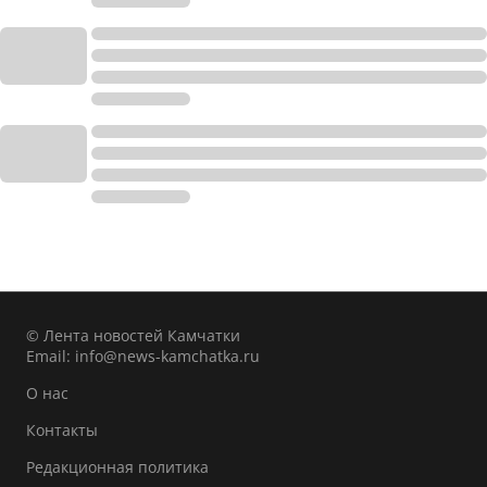
© Лента новостей Камчатки
Email:
info@news-kamchatka.ru
О нас
Контакты
Редакционная политика