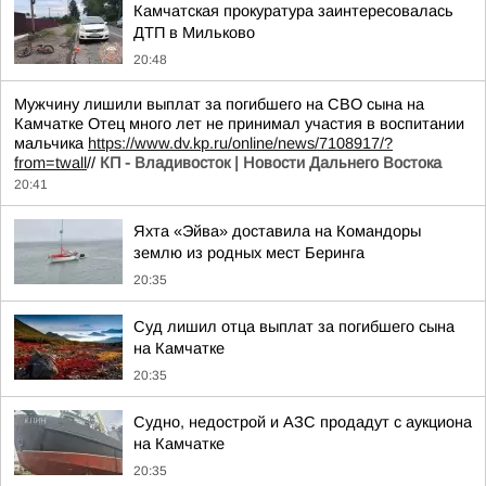
Камчатская прокуратура заинтересовалась
ДТП в Мильково
20:48
Мужчину лишили выплат за погибшего на СВО сына на
Камчатке Отец много лет не принимал участия в воспитании
мальчика
https://www.dv.kp.ru/online/news/7108917/?
from=twall
//
КП - Владивосток | Новости Дальнего Востока
20:41
Яхта «Эйва» доставила на Командоры
землю из родных мест Беринга
20:35
Суд лишил отца выплат за погибшего сына
на Камчатке
20:35
Судно, недострой и АЗС продадут с аукциона
на Камчатке
20:35