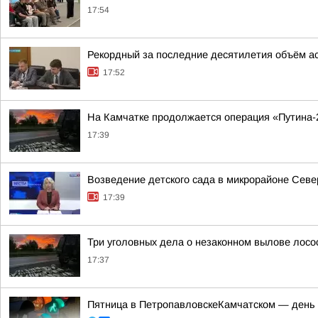
17:54
Рекордный за последние десятилетия объём ас
17:52
На Камчатке продолжается операция «Путина-
17:39
Возведение детского сада в микрорайоне Сев
17:39
Три уголовных дела о незаконном вылове лосо
17:37
Пятница в ПетропавловскеКамчатском — день 