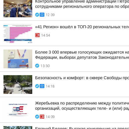
Контрольное управление администрации Петроп
сотрудниками регионального оператора по обр
12:39
«41 Регион» вошёл в ТОП-20 региональных тел
14:54
Более 3 000 впервые голосующих ожидается на
Федерации, выборах депутатов Законодательно
13:30
Безопасность и комфорт: в сквере Свободы пр
14:18
Жеребьевка по распределению между политиче
организаций, осуществляющих теле- и (или) ра
14:09
Евгений Беляев: Высокая конкуренция на предс