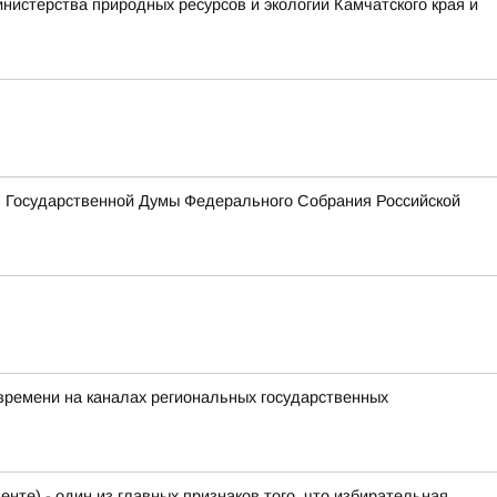
истерства природных ресурсов и экологии Камчатского края и
ов Государственной Думы Федерального Собрания Российской
ремени на каналах региональных государственных
нте) - один из главных признаков того, что избирательная