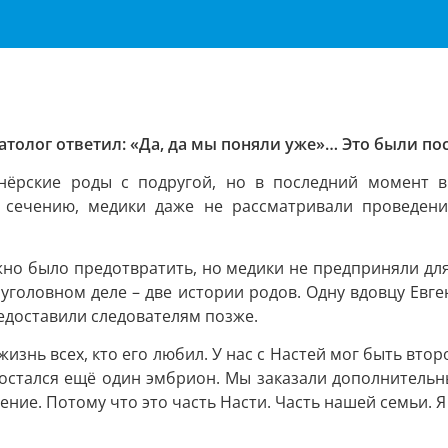
иматолог ответил: «Да, да мы поняли уже»… Это были п
тнёрские роды с подругой, но в последний момент в
у сечению, медики даже не рассматривали проведени
но было предотвратить, но медики не предприняли для
 уголовном деле – две истории родов. Одну вдовцу Евг
редоставили следователям позже.
жизнь всех, кто его любил. У нас с Настей мог быть вто
ам остался ещё один эмбрион. Мы заказали дополнительн
ние. Потому что это часть Насти. Часть нашей семьи. Я