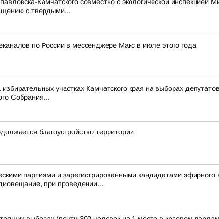
авловска-Камчатского совместно с экологической инспекцией Мин
ащению с твердыми...
еканалов по России в мессенджере Макс в июле этого года
 избирательных участках Камчатского края на выборах депутат
го Собрания...
одолжается благоустройство территории
скими партиями и зарегистрированными кандидатами эфирного в
диовещание, при проведении...
тоящих выборах (почти 300 человек на 1 место в краевом парламе