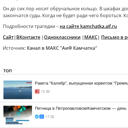
Он до сих пор носит обручальное кольцо. В шкафах дом
закончатся суды. Когда не будет ради чего бороться. К
Подробности трагедии –
на сайте kamchatka.aif.ru
Сайт
|
ВКонтакте
|
Одноклассники
|
MАКС
|
Письмо в 
Источник:
Канал в МАКС "АиФ Камчатка"
ТОП
Ракета "Калибр", выпущенная корветом "Гремящ
15:39
Пятница в ПетропавловскеКамчатском — день 
17:35