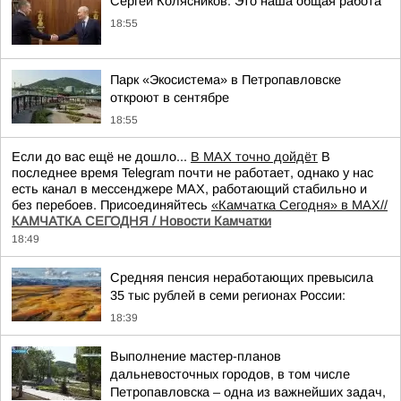
Сергей Колясников: Это наша общая работа
18:55
Парк «Экосистема» в Петропавловске
откроют в сентябре
18:55
Если до вас ещё не дошло...
В MAX точно дойдёт
В
последнее время Telegram почти не работает, однако у нас
есть канал в мессенджере MAX, работающий стабильно и
без перебоев. Присоединяйтесь
«Камчатка Сегодня» в MAX//
КАМЧАТКА СЕГОДНЯ / Новости Камчатки
18:49
Средняя пенсия неработающих превысила
35 тыс рублей в семи регионах России:
18:39
Выполнение мастер-планов
дальневосточных городов, в том числе
Петропавловска – одна из важнейших задач,