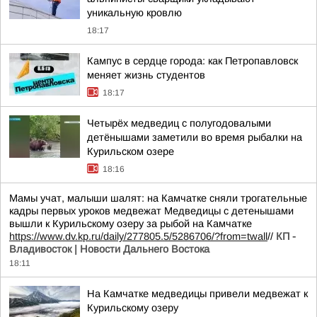
уникальную кровлю
18:17
Кампус в сердце города: как Петропавловск
меняет жизнь студентов
18:17
Четырёх медведиц с полугодовалыми
детёнышами заметили во время рыбалки на
Курильском озере
18:16
Мамы учат, малыши шалят: на Камчатке сняли трогательные
кадры первых уроков медвежат Медведицы с детенышами
вышли к Курильскому озеру за рыбой на Камчатке
https://www.dv.kp.ru/daily/277805.5/5286706/?from=twall
//
КП -
Владивосток | Новости Дальнего Востока
18:11
На Камчатке медведицы привели медвежат к
Курильскому озеру