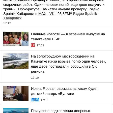
месторождении Предварительно, это произошло вовремя
сварочных работ. Один человек погиб, еще двое получили
травмы. Прокуратура Камчатки начала проверку. Радио
Sputnik Хабаровск в
MAX
|
VK
| 93.8FM//
Радио Sputnik
Хабаровск
17:12
Главные новости — в утреннем выпуске на
телеканале РБК:
17:12
На золоторудном месторождении на
Камчатке из-за взрыва погиб один человек,
еще двое пострадали, сообщили в СК
региона
17:10
Ирина Яровая рассказала, каким будет
детский лагерь «Вулкан»
17:10
При угрозе подтопления дворовых