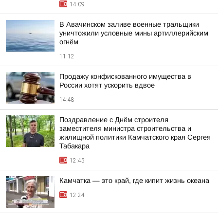
14:09
В Авачинском заливе военные тральщики
уничтожили условные мины артиллерийским
огнём
11:12
Продажу конфискованного имущества в
России хотят ускорить вдвое
14:48
Поздравление с Днём строителя
заместителя министра строительства и
жилищной политики Камчатского края Сергея
Табакара
12:45
Камчатка — это край, где кипит жизнь океана
12:24