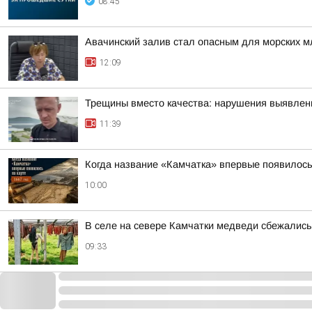
08:45
Авачинский залив стал опасным для морских 
12:09
Трещины вместо качества: нарушения выявлен
11:39
Когда название «Камчатка» впервые появилось
10:00
В селе на севере Камчатки медведи сбежались
09:33