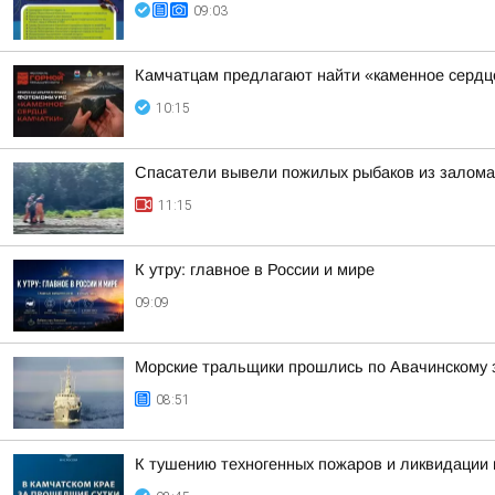
09:03
Камчатцам предлагают найти «каменное сердц
10:15
Спасатели вывели пожилых рыбаков из залома
11:15
К утру: главное в России и мире
09:09
Морские тральщики прошлись по Авачинскому 
08:51
К тушению техногенных пожаров и ликвидации