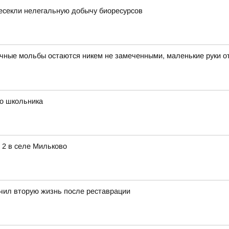
есекли нелегальную добычу биоресурсов
вучные мольбы остаются никем не замеченными, маленькие руки о
го школьника
 2 в селе Мильково
учил вторую жизнь после реставрации