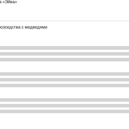
а «Эйва»
ососедства с медведями