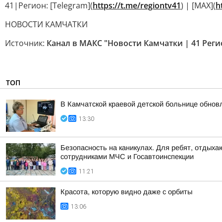
41|Регион: [Telegram](
https://t.me/regiontv41
) | [MAX](
h
НОВОСТИ КАМЧАТКИ
Источник:
Канал в МАКС "Новости Камчатки | 41 Реги
ТОП
В Камчатской краевой детской больнице обно
13:30
Безопасность на каникулах. Для ребят, отдыхаю
сотрудниками МЧС и Госавтоинспекции
11:21
Красота, которую видно даже с орбиты
13:06