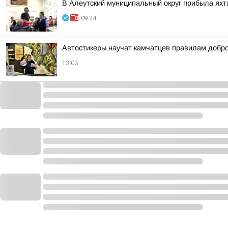
В Алеутский муниципальный округ прибыла яхт
09:24
Автостикеры научат камчатцев правилам добр
13:03