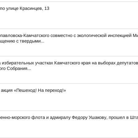
по улице Красинцев, 13
авловска-Камчатского совместно с экологической инспекцией Мин
ащению с твердыми...
 избирательных участках Камчатского края на выборах депутат
го Собрания...
 акция «Пешеход! На переход!»
оенно-морского флота и адмиралу Федору Ушакову, прошел в Шт