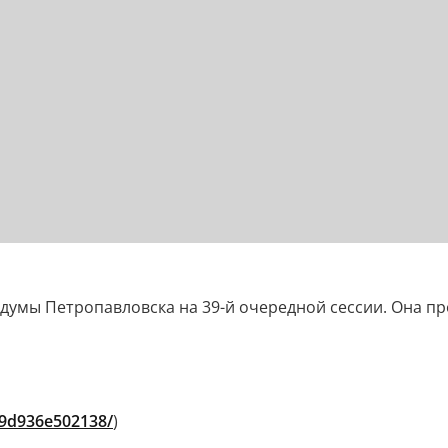
думы Петропавловска на 39-й очередной сессии. Она п
79d936e502138/
)