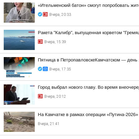
«Ительменский батон» смогут попробовать жи
Вчера, 20:33
Ракета "Калибр", выпущенная корветом "Гремящ
Вчера, 15:39
Пятница в ПетропавловскеКамчатском — день 
Вчера, 17:35
Город выбрал нового главу. Во время внеочер
Вчера, 20:12
На Камчатке в рамках операции «Путина-2026»
Вчера, 21:41