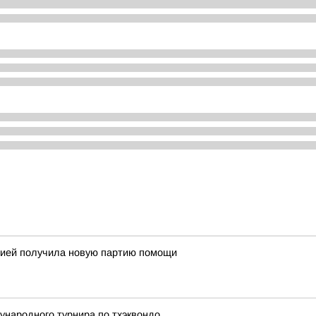
огией получила новую партию помощи
ународного турнира по тхэквондо