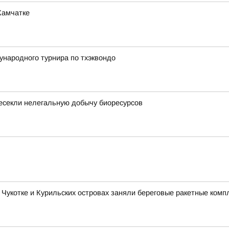
Камчатке
народного турнира по тхэквондо
есекли нелегальную добычу биоресурсов
 Чукотке и Курильских островах заняли береговые ракетные комп