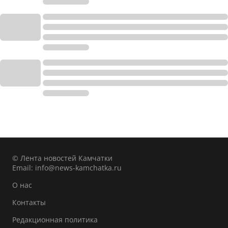
© Лента новостей Камчатки
Email:
info@news-kamchatka.ru
О нас
Контакты
Редакционная политика