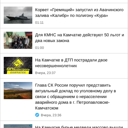
Корвет «Гремящий» запустил из Авачинского
залива «Калибр» по полигону «Кура»
01:11
Для КМНС на Камчатке действуют 50 льгот и
два новых закона
01:00
На Камчатке в ДТП пострадали двое
несовершеннолетних
Вчера, 23:37
Глава СК России поручил представить
актуальный доклад по уголовному делу в
связи с обращением о нерасселении
аварийного дома в г. Петропавловске-
Камчатском
Вчера, 23:36
На Камчатке бурые медведи массово вышли