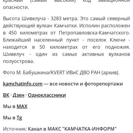
красный (самый высокий) код авиационной
опасности.
Высота Шивелуча - 3283 метра. Это самый северный
действующий вулкан Камчатки. Исполин расположен
в 450 километрах от Петропавловска-Камчатского.
Ближайший населенный пункт - поселок Ключи -
находится в 50 километрах от его подножия.
Шивелуч - один из самых активных вулканов
полуострова.
Фото М. Бабушкина/KVERT ИВиС ДВО РАН (архив).
kamchatinfo.com
— все новости и фоторепортажи
ВК
·
Дзен
·
Одноклассники
Мы в
МАХ
Мы в
Tg
Источник:
Канал в МАКС "КАМЧАТКА-ИНФОРМ"