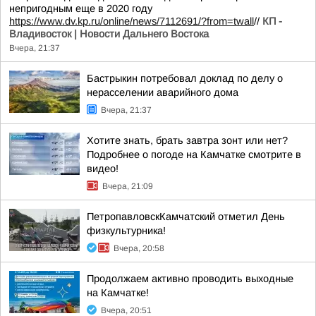
непригодным еще в 2020 году
https://www.dv.kp.ru/online/news/7112691/?from=twall
//
КП -
Владивосток | Новости Дальнего Востока
Вчера, 21:37
Бастрыкин потребовал доклад по делу о
нерасселении аварийного дома
Вчера, 21:37
Хотите знать, брать завтра зонт или нет?
Подробнее о погоде на Камчатке смотрите в
видео!
Вчера, 21:09
ПетропавловскКамчатский отметил День
физкультурника!
Вчера, 20:58
Продолжаем активно проводить выходные
на Камчатке!
Вчера, 20:51