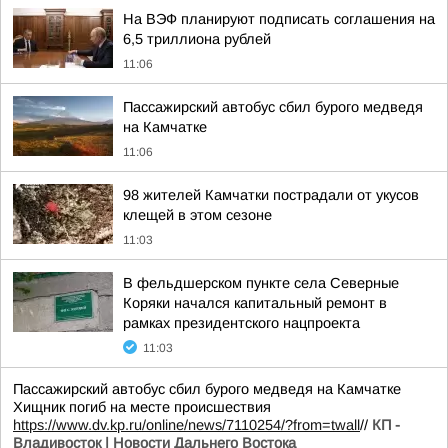
На ВЭФ планируют подписать соглашения на
6,5 триллиона рублей
11:06
Пассажирский автобус сбил бурого медведя
на Камчатке
11:06
98 жителей Камчатки пострадали от укусов
клещей в этом сезоне
11:03
В фельдшерском пункте села Северные
Коряки начался капитальный ремонт в
рамках президентского нацпроекта
11:03
Пассажирский автобус сбил бурого медведя на Камчатке
Хищник погиб на месте происшествия
https://www.dv.kp.ru/online/news/7110254/?from=twall
//
КП -
Владивосток | Новости Дальнего Востока