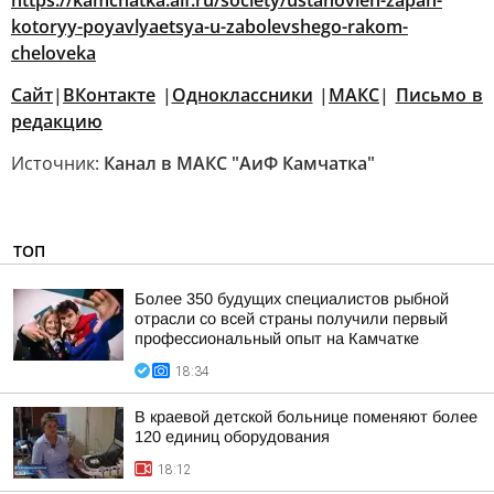
https://kamchatka.aif.ru/society/ustanovlen-zapah-
kotoryy-poyavlyaetsya-u-zabolevshego-rakom-
cheloveka
Сайт
|
ВКонтакте
|
Одноклассники
|
MАКС
|
Письмо в
редакцию
Источник:
Канал в МАКС "АиФ Камчатка"
ТОП
Более 350 будущих специалистов рыбной
отрасли со всей страны получили первый
профессиональный опыт на Камчатке
18:34
В краевой детской больнице поменяют более
120 единиц оборудования
18:12