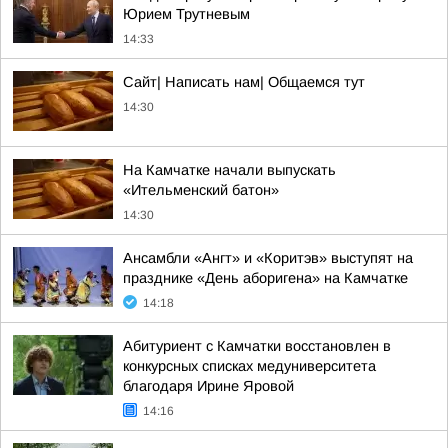
Юрием Трутневым
14:33
Сайт| Написать нам| Общаемся тут
14:30
На Камчатке начали выпускать
«Ительменский батон»
14:30
Ансамбли «Ангт» и «Коритэв» выступят на
празднике «День аборигена» на Камчатке
14:18
Абитуриент с Камчатки восстановлен в
конкурсных списках медуниверситета
благодаря Ирине Яровой
14:16