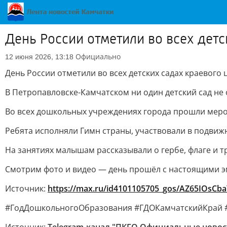
День России отметили во всех детс
Официально
12 июня 2026, 13:18
День России отметили во всех детских садах краевого 
В Петропавловске-Камчатском ни один детский сад не 
Во всех дошкольных учреждениях города прошли меро
Ребята исполняли Гимн страны, участвовали в подвижн
На занятиях малышам рассказывали о гербе, флаге и 
Смотрим фото и видео — день прошёл с настоящими 
Источник:
https://max.ru/id4101105705_gos/AZ65IOsCba
#ГодДошкольногоОбразования #ГДОКамчатскийКрай 