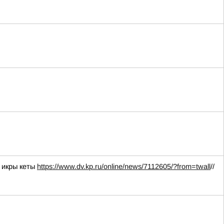
 икры кеты
https://www.dv.kp.ru/online/news/7112605/?from=twall
//