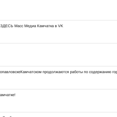
ЕСЬ Масс Медиа Камчатка в VK
етропавловскеКамчатском продолжаются работы по содержанию го
амчатке!