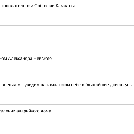
 Законодательном Собрании Камчатки
ном Александра Невского
 явления мы увидим на камчатском небе в ближайшие дни авгус
селении аварийного дома