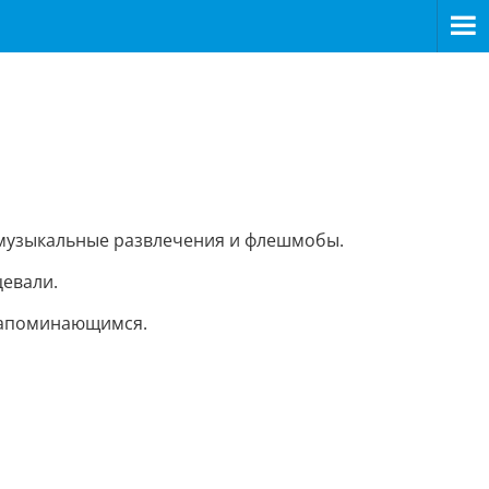
 музыкальные развлечения и флешмобы.
цевали.
 запоминающимся.