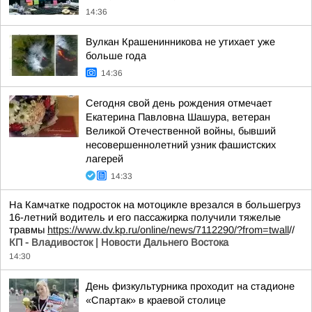
14:36
Вулкан Крашенинникова не утихает уже
больше года
14:36
Сегодня свой день рождения отмечает
Екатерина Павловна Шашура, ветеран
Великой Отечественной войны, бывший
несовершеннолетний узник фашистских
лагерей
14:33
На Камчатке подросток на мотоцикле врезался в большегруз
16-летний водитель и его пассажирка получили тяжелые
травмы
https://www.dv.kp.ru/online/news/7112290/?from=twall
//
КП - Владивосток | Новости Дальнего Востока
14:30
День физкультурника проходит на стадионе
«Спартак» в краевой столице