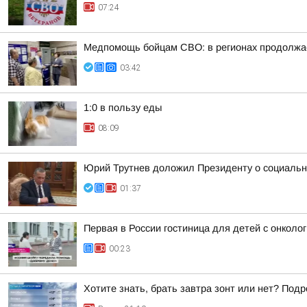
07:24
Медпомощь бойцам СВО: в регионах продолжае
03:42
1:0 в пользу еды
08:09
Юрий Трутнев доложил Президенту о социальн
01:37
Первая в России гостиница для детей с онкол
00:23
Хотите знать, брать завтра зонт или нет? Подр