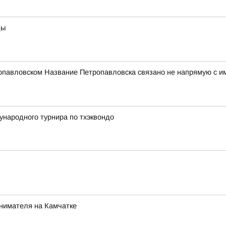
ды
опавловском Название Петропавловска связано не напрямую с и
народного турнира по тхэквондо
инимателя на Камчатке