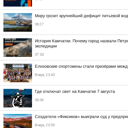
Миру грозит крупнейший дефицит питьевой во
06:27
История Камчатки. Почему город назвали Петр
экспедиции
07:30
Елизовские спортсмены стали призёрами между
Вчера, 23:40
Где отключат свет на Камчатке 7 августа
06:04
Создатели «Фиксиков» выиграли суд у предпр
Вчера, 20:59