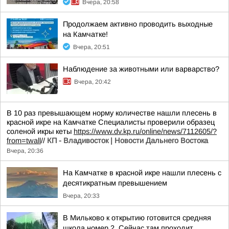
Вчера, 20:58
Продолжаем активно проводить выходные
на Камчатке!
Вчера, 20:51
Наблюдение за животными или варварство?
Вчера, 20:42
В 10 раз превышающем норму количестве нашли плесень в
красной икре на Камчатке Специалисты проверили образец
соленой икры кеты
https://www.dv.kp.ru/online/news/7112605/?
from=twall
//
КП - Владивосток | Новости Дальнего Востока
Вчера, 20:36
На Камчатке в красной икре нашли плесень с
десятикратным превышением
Вчера, 20:33
В Мильково к открытию готовится средняя
школа номер 2. Сейчас там проходит