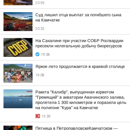
20:59
Суд лишил отца выплат за погибшего сына
на Камчатке
20:35
На Сахалине при участии СОБР Росгвардии
пресекли нелегальную добычу биоресурсов
19:08
Яркое лето продолжается в краевой столице
19:08
Ракета "Калибр", выпущенная корветом
"Гремящий" в акватории Авачинского залива,
пролетела 1 300 километров и поразила цель
на полигоне "Кура" на Камчатке
15:39
Пятница в ПетропавловскеКамчатском —