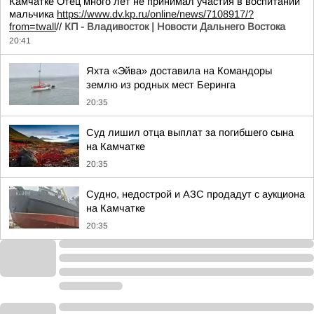
Камчатке Отец много лет не принимал участия в воспитании
мальчика
https://www.dv.kp.ru/online/news/7108917/?
from=twall
//
КП - Владивосток | Новости Дальнего Востока
20:41
Яхта «Эйва» доставила на Командоры
землю из родных мест Беринга
20:35
Суд лишил отца выплат за погибшего сына
на Камчатке
20:35
Судно, недострой и АЗС продадут с аукциона
на Камчатке
20:35