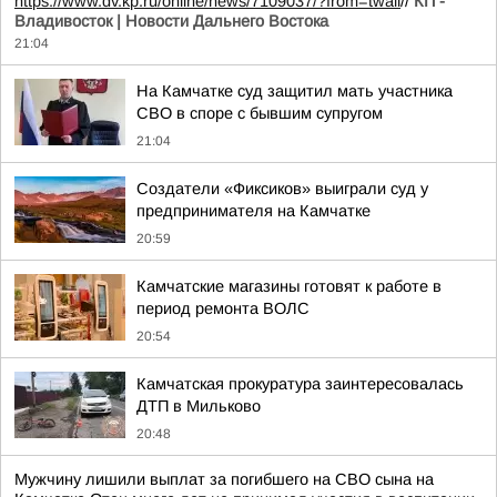
https://www.dv.kp.ru/online/news/7109037/?from=twall
//
КП -
Владивосток | Новости Дальнего Востока
21:04
На Камчатке суд защитил мать участника
СВО в споре с бывшим супругом
21:04
Создатели «Фиксиков» выиграли суд у
предпринимателя на Камчатке
20:59
Камчатские магазины готовят к работе в
период ремонта ВОЛС
20:54
Камчатская прокуратура заинтересовалась
ДТП в Мильково
20:48
Мужчину лишили выплат за погибшего на СВО сына на