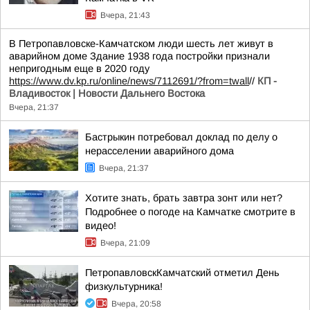
Вчера, 21:43
В Петропавловске-Камчатском люди шесть лет живут в
аварийном доме Здание 1938 года постройки признали
непригодным еще в 2020 году
https://www.dv.kp.ru/online/news/7112691/?from=twall
//
КП -
Владивосток | Новости Дальнего Востока
Вчера, 21:37
Бастрыкин потребовал доклад по делу о
нерасселении аварийного дома
Вчера, 21:37
Хотите знать, брать завтра зонт или нет?
Подробнее о погоде на Камчатке смотрите в
видео!
Вчера, 21:09
ПетропавловскКамчатский отметил День
физкультурника!
Вчера, 20:58