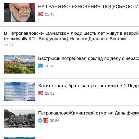
НА ГРАНИ ИСЧЕЗНОВЕНИЯ. ПОДРОБНОСТИ ЗД
21:43
В Петропавловске-Камчатском люди шесть лет живут в аварий
from=twall
//
КП - Владивосток | Новости Дальнего Востока
21:37
Бастрыкин потребовал доклад по делу о нерас
21:37
Хотите знать, брать завтра зонт или нет? Подр
21:09
ПетропавловскКамчатский отметил День физку
20:58