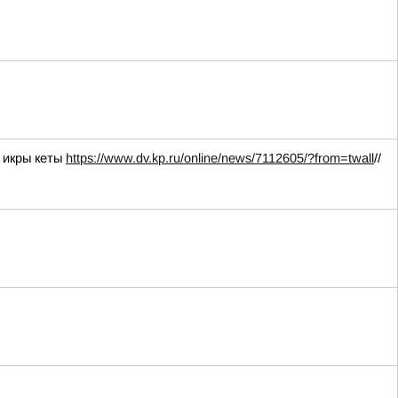
 икры кеты
https://www.dv.kp.ru/online/news/7112605/?from=twall
//