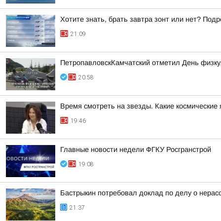
Хотите знать, брать завтра зонт или нет? Подр
21:09
ПетропавловскКамчатский отметил День физку
20:58
Время смотреть на звезды. Какие космические
19:46
Главные новости недели ФГКУ Росгранстрой
19:08
Бастрыкин потребовал доклад по делу о нерас
21:37