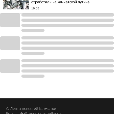
отработали на камчатской путине
19:05
© Лента новостей Камчатки
Email:
info@news-kamchatka.ru