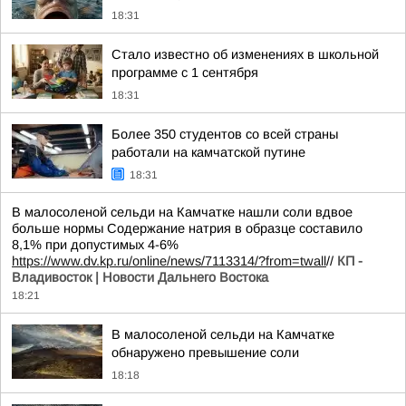
18:31
Стало известно об изменениях в школьной
программе с 1 сентября
18:31
Более 350 студентов со всей страны
работали на камчатской путине
18:31
В малосоленой сельди на Камчатке нашли соли вдвое
больше нормы Содержание натрия в образце составило
8,1% при допустимых 4-6%
https://www.dv.kp.ru/online/news/7113314/?from=twall
//
КП -
Владивосток | Новости Дальнего Востока
18:21
В малосоленой сельди на Камчатке
обнаружено превышение соли
18:18