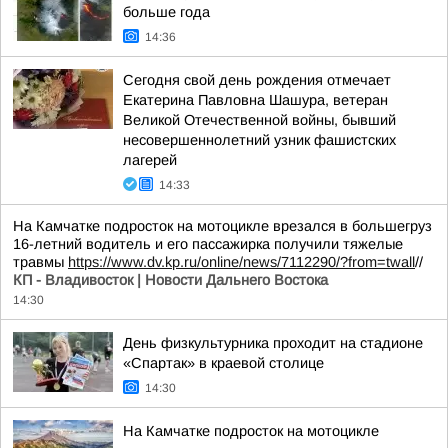
больше года
14:36
Сегодня свой день рождения отмечает
Екатерина Павловна Шашура, ветеран
Великой Отечественной войны, бывший
несовершеннолетний узник фашистских
лагерей
14:33
На Камчатке подросток на мотоцикле врезался в большегруз
16-летний водитель и его пассажирка получили тяжелые
травмы
https://www.dv.kp.ru/online/news/7112290/?from=twall
//
КП - Владивосток | Новости Дальнего Востока
14:30
День физкультурника проходит на стадионе
«Спартак» в краевой столице
14:30
На Камчатке подросток на мотоцикле