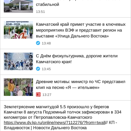
стабильной
13:51
Камчатский край примет участие в ключевых
мероприятиях ВЭФ и представит регион на
выставке «Улица Дальнего Востока»
13:48
С Днём физкультурника, дорогие жители
Камчатского края!
13:45
Древние мотивы: министр по ЧС представил
клип на песню «Я — ительмен»
13:27
Землетрясение магнитудой 5.5 произошло у берегов
Камчатки 8 августа Подземный толчок зафиксирован в 334
километрах от Петропавловска-Камчатского
https://www.dv.kp.ru/online/news/7112276/?from=twall
//
КП -
Владивосток | Новости Дальнего Востока