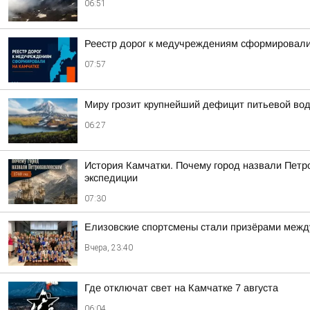
06:51
Реестр дорог к медучреждениям сформировали
07:57
Миру грозит крупнейший дефицит питьевой во
06:27
История Камчатки. Почему город назвали Петр
экспедиции
07:30
Елизовские спортсмены стали призёрами между
Вчера, 23:40
Где отключат свет на Камчатке 7 августа
06:04