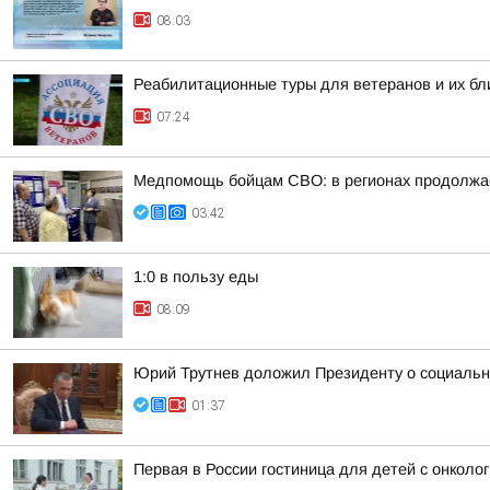
08:03
Реабилитационные туры для ветеранов и их бл
07:24
Медпомощь бойцам СВО: в регионах продолжае
03:42
1:0 в пользу еды
08:09
Юрий Трутнев доложил Президенту о социальн
01:37
Первая в России гостиница для детей с онкол