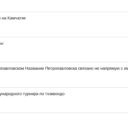
 на Камчатке
ды
опавловском Название Петропавловска связано не напрямую с и
народного турнира по тхэквондо