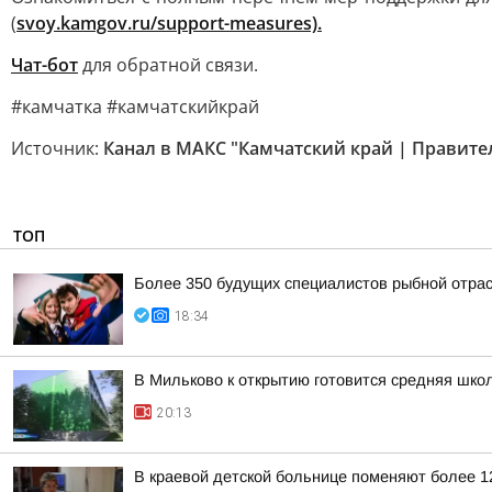
(
svoy.kamgov.ru/support-measures).
Чат-бот
для обратной связи.
#камчатка #камчатскийкрай
Источник:
Канал в МАКС "Камчатский край | Правите
ТОП
Более 350 будущих специалистов рыбной отра
18:34
В Мильково к открытию готовится средняя шко
20:13
В краевой детской больнице поменяют более 1