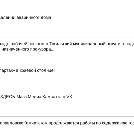
селении аварийного дома
ходе рабочей поездки в Тигильский муниципальный округ и город
назначенного прокурора...
артак» в краевой столице!
ЕСЬ Масс Медиа Камчатка в VK
етропавловскеКамчатском продолжаются работы по содержанию го