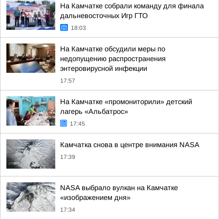
На Камчатке собрали команду для финала
дальневосточных Игр ГТО
18:03
На Камчатке обсудили меры по
недопущению распространения
энтеровирусной инфекции
17:57
На Камчатке «промониторили» детский
лагерь «Альбатрос»
17:45
Камчатка снова в центре внимания NASA
17:39
NASA выбрало вулкан на Камчатке
«изображением дня»
17:34