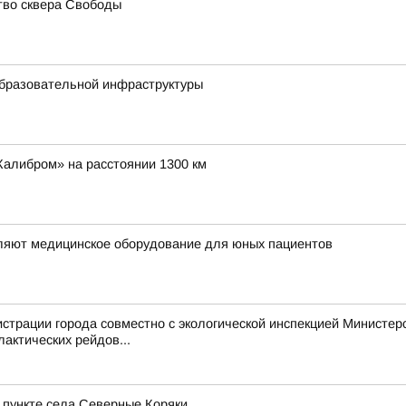
тво сквера Свободы
образовательной инфраструктуры
Калибром» на расстоянии 1300 км
вляют медицинское оборудование для юных пациентов
трации города совместно с экологической инспекцией Министерст
актических рейдов...
пункте села Северные Коряки