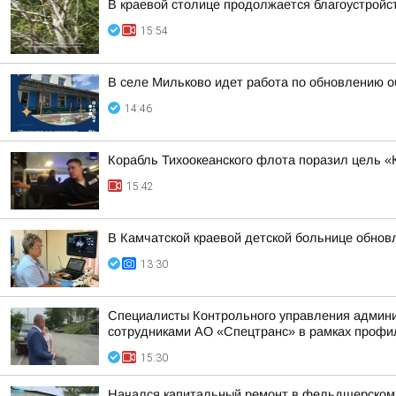
В краевой столице продолжается благоустройс
15:54
В селе Мильково идет работа по обновлению 
14:46
Корабль Тихоокеанского флота поразил цель «
15:42
В Камчатской краевой детской больнице обно
13:30
Специалисты Контрольного управления админис
сотрудниками АО «Спецтранс» в рамках профил
15:30
Начался капитальный ремонт в фельдшерском 