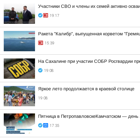
Участники СВО и члены их семей активно осва
19:17
Ракета "Калибр", выпущенная корветом "Гремящ
15:39
На Сахалине при участии СОБР Росгвардии пр
19:08
Яркое лето продолжается в краевой столице
19:08
Пятница в ПетропавловскеКамчатском — день 
17:35