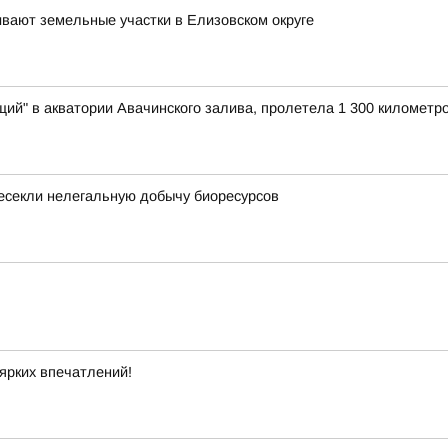
ивают земельные участки в Елизовском округе
ий" в акватории Авачинского залива, пролетела 1 300 километро
есекли нелегальную добычу биоресурсов
ярких впечатлений!