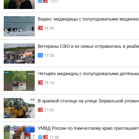
13:57
Видео: медведицы с полугодовалыми медвежат
18:34
Ветераны СВО и их семьи отправились в реаби
15:00
Четырёх медведиц с полугодовалыми детёныша
18:16
В краевой столице на улице Зеркальной уложи
17:40
УМВД России по Камчатскому краю приглашает 
17:09