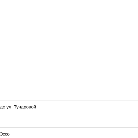
до ул. Тундровой
 Эссо