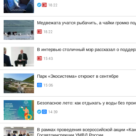
18:22
Медвежата учатся рыбачить, а чайки громко п
18:22
В интервью столичный мэр рассказал о поддер
15:43
Парк «Экосистема» откроют в сентябре
15:06
Безопасное лето: как отдыхать у воды без про
14:39
В рамках проведения всероссийской акции «К
Госавтоинспекции УМВД России