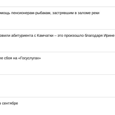
омощь пенсионерам-рыбакам, застрявшим в заломе реки
новили абитуриента с Камчатки – это произошло благодаря Ирин
ле сбоя на «Госуслугах»
в сентябре