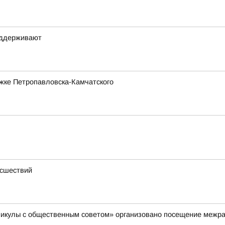
оддерживают
жке Петропавловска-Камчатского
исшествий
аникулы с общественным советом» организовано посещение межр