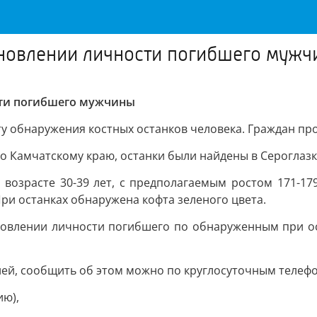
ановлении личности погибшего муж
сти погибшего мужчины
ту обнаружения костных останков человека. Граждан пр
о Камчатскому краю, останки были найдены в Сероглазк
возрасте 30-39 лет, с предполагаемым ростом 171-17
 При останках обнаружена кофта зеленого цвета.
новлении личности погибшего по обнаруженным при ос
ией, сообщить об этом можно по круглосуточным телеф
ию),