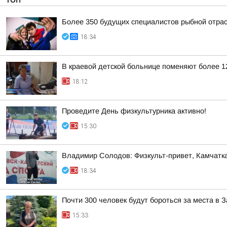
Более 350 будущих специалистов рыбной отра
18:34
В краевой детской больнице поменяют более 1
18:12
Проведите День физкультурника активно!
15:30
Владимир Солодов: Физкульт-привет, Камчатка
18:34
Почти 300 человек будут бороться за места в
15:33