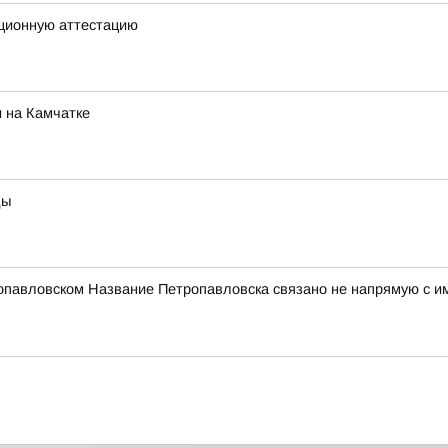
ционную аттестацию
 на Камчатке
ды
опавловском Название Петропавловска связано не напрямую с и