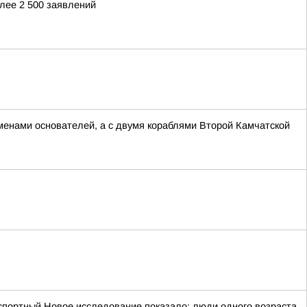
лее 2 500 заявлений
менами основателей, а с двумя кораблями Второй Камчатской
портный Новое исследование показало: люди одного возраста