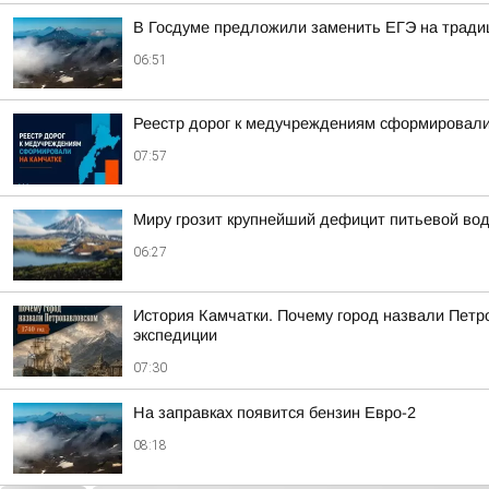
В Госдуме предложили заменить ЕГЭ на тради
06:51
Реестр дорог к медучреждениям сформировали
07:57
Миру грозит крупнейший дефицит питьевой во
06:27
История Камчатки. Почему город назвали Петр
экспедиции
07:30
На заправках появится бензин Евро-2
08:18