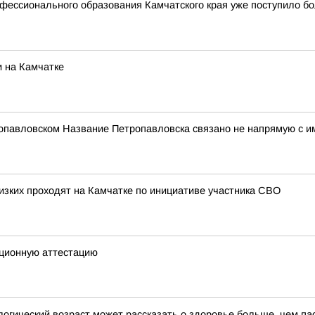
фессионального образования Камчатского края уже поступило бо
 на Камчатке
опавловском Название Петропавловска связано не напрямую с и
изких проходят на Камчатке по инициативе участника СВО
ционную аттестацию
ческий возраст может рассказать о здоровье больше, чем пас