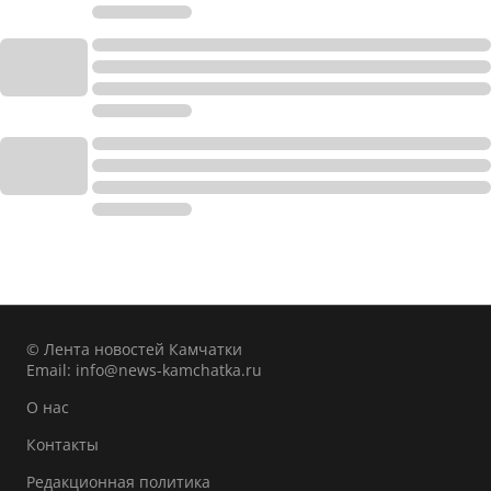
© Лента новостей Камчатки
Email:
info@news-kamchatka.ru
О нас
Контакты
Редакционная политика