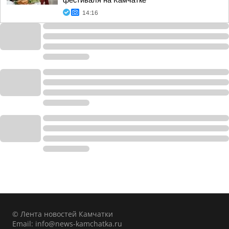
фестиваля на Камчатке
14:16
© Лента новостей Камчатки
Email:
info@news-kamchatka.ru