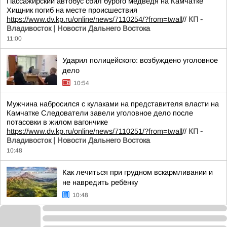
Пассажирский автобус сбил бурого медведя на Камчатке
Хищник погиб на месте происшествия
https://www.dv.kp.ru/online/news/7110254/?from=twall
//
КП -
Владивосток | Новости Дальнего Востока
11:00
Ударил полицейского: возбуждено уголовное
дело
10:54
Мужчина набросился с кулаками на представителя власти на
Камчатке Следователи завели уголовное дело после
потасовки в жилом вагончике
https://www.dv.kp.ru/online/news/7110251/?from=twall
//
КП -
Владивосток | Новости Дальнего Востока
10:48
Как лечиться при грудном вскармливании и
не навредить ребёнку
10:48