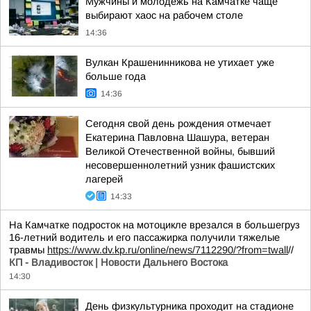
Мужчины и молодёжь на Камчатке чаще
выбирают хаос на рабочем столе
14:36
Вулкан Крашенинникова не утихает уже
больше года
14:36
Сегодня свой день рождения отмечает
Екатерина Павловна Шашура, ветеран
Великой Отечественной войны, бывший
несовершеннолетний узник фашистских
лагерей
14:33
На Камчатке подросток на мотоцикле врезался в большегруз
16-летний водитель и его пассажирка получили тяжелые
травмы
https://www.dv.kp.ru/online/news/7112290/?from=twall
//
КП - Владивосток | Новости Дальнего Востока
14:30
День физкультурника проходит на стадионе